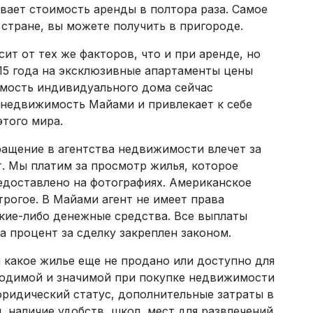
вает стоимость аренды в полтора раза. Самое
 стране, вы можете получить в пригороде.
ит от тех же факторов, что и при аренде, но
015 года на эксклюзивные апартаменты цены
оимость индивидуального дома сейчас
у недвижимость Майами и привлекает к себе
того мира.
ращение в агентства недвижимости влечет за
т. Мы платим за просмотр жилья, которое
редоставлено на фотографиях. Американское
трогое. В Майами агент не имеет права
акие-либо денежные средства. Все выплаты
а процент за сделку закреплен законом.
и какое жилье еще не продано или доступно для
ходимой и значимой при покупке недвижимости
юридический статус, дополнительные затраты в
 наличие удобств, школ, мест для развлечений