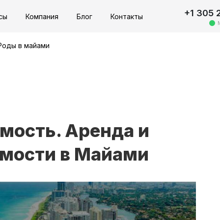
+1 305 
сы
Компания
Блог
Контакты
Роды в майами
мость. Аренда и
мости в Майами