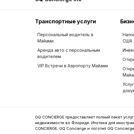
Транспортные услуги
Бизн
Персональный водитель в
Нало
Майами
США
Аренда авто с персональным
Инве
водителем
Откр
VIP Встречи в Аэропорту Майами
Откр
Майа
Услу
доку
GQ CONCIERGE предоставляет полный пакет услуг
недвижимости во Флориде. Ипотека для иностра
CONCIERGE. GQ Concierge и логотип GQ Concierg