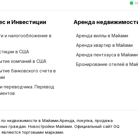
М
ес и Инвестиции
Аренда недвижимост
ги и налогообложение в
Аренда виллы в Майами
Аренда квартир в Майами
стиции в США
Аренда пентхауса в Майами
ытие компаний в США
Бронирование отелей в Ма
ытие банковского счета в
ми
ги переводчика. Перевод
ментов
 по недвижимости в Майами.Аренда, покупка, продажа
нных граждан. Новостройки Майами. Официальный сайт GQ
e являются торговыми марками.