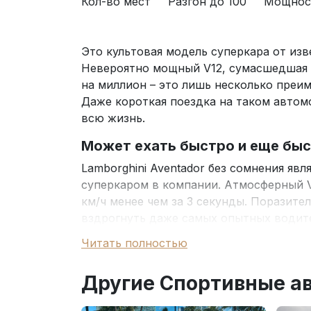
Кол-во мест
Разгон до 100
Мощнос
Это культовая модель суперкара от изв
Невероятно мощный V12, сумасшедшая м
на миллион – это лишь несколько преим
Даже короткая поездка на таком автом
всю жизнь.
Может ехать быстро и еще бы
Lamborghini Aventador без сомнения я
суперкаром в компании. Атмосферный V1
км/ч менее чем за 3 секунды. Поразите
вздрогнуть даже самых опытных водит
Читать полностью
Высокие скоростные характеристики о
потрясающий мотор на 6,5 литра 
Другие Спортивные а
быстрая 6-ступенчатая автоматиче
продуманная аэродинамика и спец