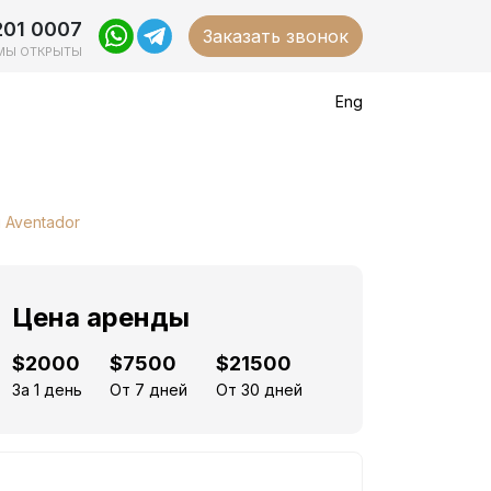
201 0007
Заказать звонок
МЫ ОТКРЫТЫ
Eng
i Aventador
Цена аренды
$2000
$7500
$21500
За 1 день
От 7 дней
От 30 дней