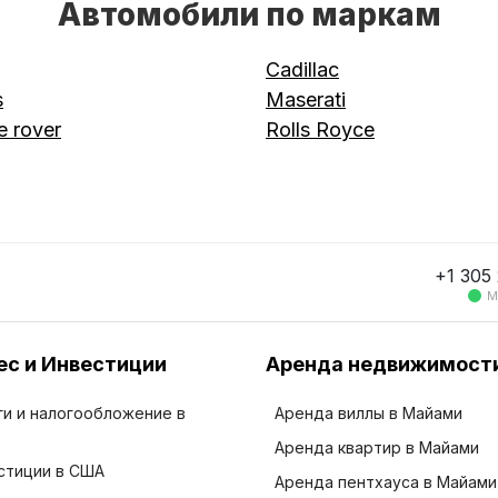
Автомобили по маркам
Cadillac
s
Maserati
 rover
Rolls Royce
+1 305
М
ес и Инвестиции
Аренда недвижимост
ги и налогообложение в
Аренда виллы в Майами
Аренда квартир в Майами
стиции в США
Аренда пентхауса в Майами