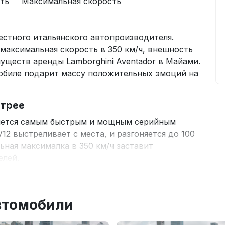
ть
Максимальная скорость
естного итальянского автопроизводителя.
аксимальная скорость в 350 км/ч, внешность
уществ аренды Lamborghini Aventador в Майами.
обиле подарит массу положительных эмоций на
стрее
вляется самым быстрым и мощным серийным
2 выстреливает с места, и разгоняется до 100
льная максималка в 350 км/ч заставит
елей.
беспечивают:
мощностью более 700 лошадиных сил
втомобили
ская трансмиссия
иально разработанные для Aventador шины