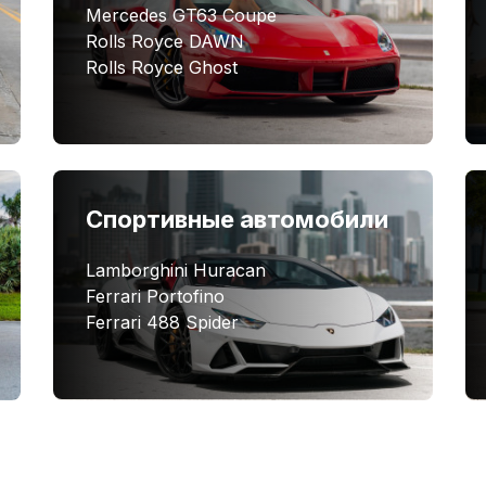
Mercedes GT63 Coupe
Rolls Royce DAWN
детали:
Rolls Royce Ghost
е линии кузова
жей и алькантарой
люминия и углеволокна
Спортивные автомобили
по лучшей цене в Майами
ает уникальную возможность взять на прокат
Lamborghini Huracan
й. Мы подберем для Вас эксклюзивную версию
Ferrari Portofino
 цене в Майами, и бесплатно доставим авто к
Ferrari 488 Spider
тайте незабываемые ощущения от езды на самом