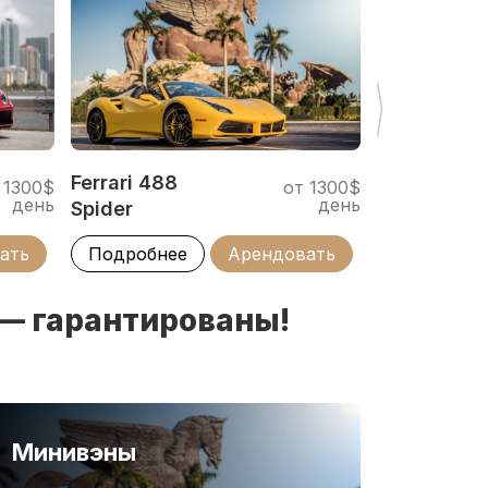
Ferrari 488
Lamborghin
 1300$
от 1300$
день
день
Spider
Huracan
ать
Подробнее
Арендовать
Подробне
 — гарантированы!
Минивэны