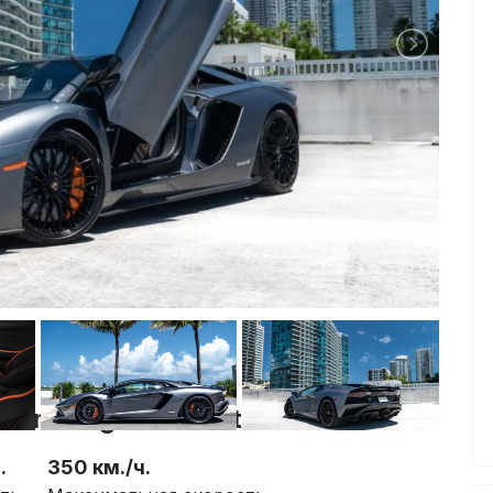
Lamborghini Aventador
.
350 км./ч.