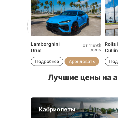
включая шторки
Парковочный пилот – даже такой 
Премиальная комплектация не означает
стоить дорого. Наш консьерж сервис г
в городе. При желании, у нас можно в
автомобиля немецкой марки.
Lamborghini
Rolls
от 1199$
день
Urus
Culli
Подробнее
Арендовать
Под
Лучшие цены на а
Кабриолеты