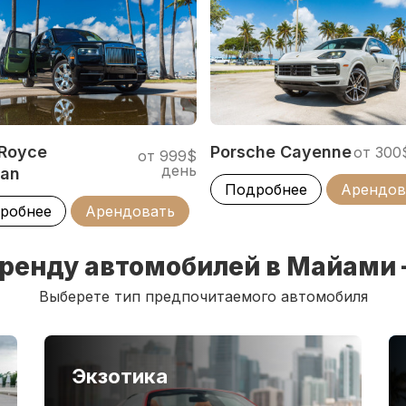
пятиметровый автомобиль парковать легко
, что аренда Mercedes GLS450 в Майами будет
арантирует самую доступную цену проката авто
ыбрать другую вместительную модель
 Royce
Porsche Cayenne
от 300
от 999$
день
nan
Подробнее
Арендов
робнее
Арендовать
ренду автомобилей в Майами
Выберете тип предпочитаемого автомобиля
Экзотика