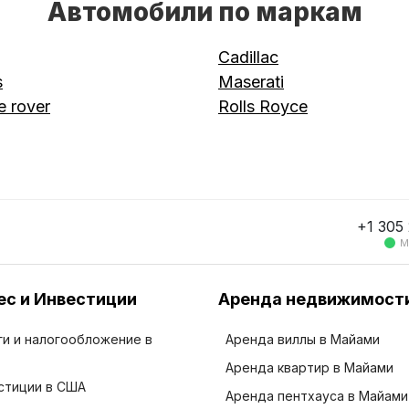
Автомобили по маркам
Cadillac
s
Maserati
 rover
Rolls Royce
+1 305
М
ес и Инвестиции
Аренда недвижимост
ги и налогообложение в
Аренда виллы в Майами
Аренда квартир в Майами
стиции в США
Аренда пентхауса в Майами