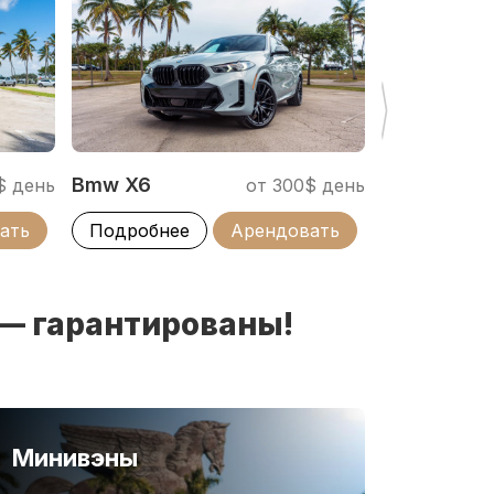
Bmw X6
Mercedes 
$ день
от 300$ день
Class
ать
Подробнее
Арендовать
Подробне
 — гарантированы!
Минивэны