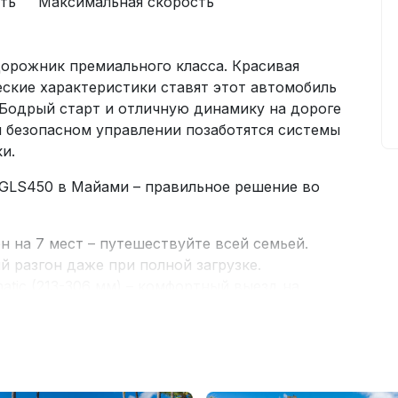
ть
Максимальная скорость
орожник премиального класса. Красивая
ские характеристики ставят этот автомобиль
Бодрый старт и отличную динамику на дороге
 безопасном управлении позаботятся системы
и.
 GLS450 в Майами – правильное решение во
 на 7 мест – путешествуйте всей семьей.
ый разгон даже при полной загрузке.
atic (213-306 мм) – комфортный выезд на
 2 и 3 ряда складываются) – возьмите с собой
ное управление в один клик
троен полный пакет подушек безопасности,