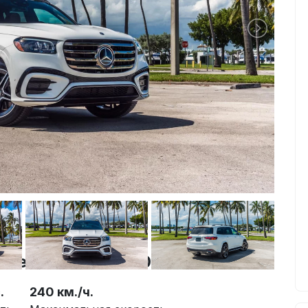
 Mercedes GLS450
.
240 км./ч.