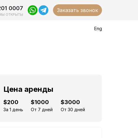
201 0007
Заказать звонок
МЫ ОТКРЫТЫ
Eng
Цена аренды
$200
$1000
$3000
За 1 день
От 7 дней
От 30 дней