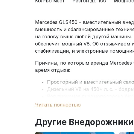
Кол-во мест
Разгон до 100
Мощнос
Mercedes GLS450 – вместительный внед
внешность и сбалансированные техниче
на голову выше любой другой машины. 
обеспечит мощный V8. Об отзывчивом и
стабилизации, и электронные помощник
Причины, по которым аренда Mercedes
время отдыха:
Просторный и вместительный салон
Дизельный V8 на 450+ л. с. – бодр
Регулируемая пневмоподвеска Airm
бездорожье.
Читать полностью
Большой объем багажника (сидения
все, что нужно.
Другие Внедорожники
Многофункциональный руль – удоб
Высокая безопасность – в авто вс