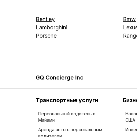
Bentley
Bmw
Lamborghini
Lexu
Porsche
Range
GQ Concierge Inc
Транспортные услуги
Бизн
Персональный водитель в
Нало
Майами
США
Аренда авто с персональным
Инве
водителем