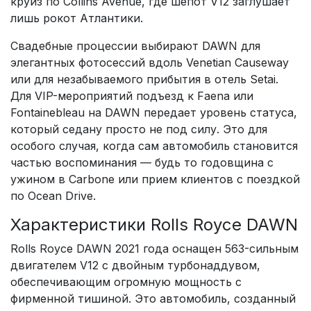
круиз по Collins Avenue, где шепот V12 заглушает
лишь рокот Атлантики.
Свадебные процессии выбирают DAWN для
элегантных фотосессий вдоль Venetian Causeway
или для незабываемого прибытия в отель Setai.
Для VIP-мероприятий подъезд к Faena или
Fontainebleau на DAWN передает уровень статуса,
который седану просто не под силу. Это для
особого случая, когда сам автомобиль становится
частью воспоминания — будь то годовщина с
ужином в Carbone или прием клиентов с поездкой
по Ocean Drive.
Характеристики Rolls Royce DAWN
Rolls Royce DAWN 2021 года оснащен 563-сильным
двигателем V12 с двойным турбонаддувом,
обеспечивающим огромную мощность с
фирменной тишиной. Это автомобиль, созданный