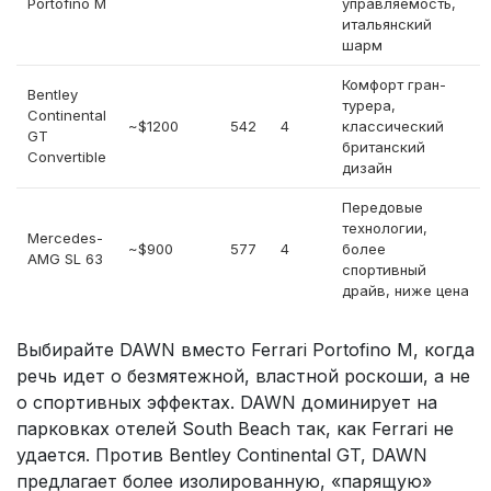
Portofino M
управляемость,
итальянский
шарм
Комфорт гран-
Bentley
турера,
Continental
~$1200
542
4
классический
GT
британский
Convertible
дизайн
Передовые
технологии,
Mercedes-
~$900
577
4
более
AMG SL 63
спортивный
драйв, ниже цена
Выбирайте DAWN вместо Ferrari Portofino M, когда
речь идет о безмятежной, властной роскоши, а не
о спортивных эффектах. DAWN доминирует на
парковках отелей South Beach так, как Ferrari не
удается. Против Bentley Continental GT, DAWN
предлагает более изолированную, «парящую»