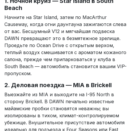
1. Ночной круиз — Star Island в South
Beach
Начните на Star Island, затем по MacArthur
Causeway, когда огни даунтауна зажигаются слева
от вас. Бесшумный V12 и мягчайшая подвеска
DAWN превращают это в безмятежное зрелище.
Проедьте по Ocean Drive с открытым верхом,
теплый воздух смешивается с ароматом кожаного
салона, прежде чем припарковаться у клуба в
South Beach — автомобиль становится вашим VIP-
пропуском.
2. Деловая поездка — MIA в Brickell
Выезжайте из MIA и выходите на I-95 North в
сторону Brickell. В DAWN печально известные
майамские пробки становятся неважны; вы
изолированы в тихом, климат-контролируемом
убежище. Внушительное присутствие автомобиля
идеально для подъезда к Four Seasons или East