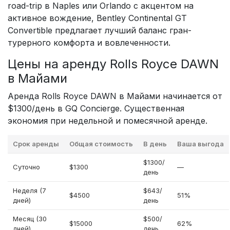
road-trip в Naples или Orlando с акцентом на
активное вождение, Bentley Continental GT
Convertible предлагает лучший баланс гран-
турерного комфорта и вовлеченности.
Цены на аренду Rolls Royce DAWN
в Майами
Аренда Rolls Royce DAWN в Майами начинается от
$1300/день в GQ Concierge. Существенная
экономия при недельной и помесячной аренде.
Срок аренды
Общая стоимость
В день
Ваша выгода
$1300/
Суточно
$1300
—
день
Неделя (7
$643/
$4500
51%
дней)
день
Месяц (30
$500/
$15000
62%
дней)
день