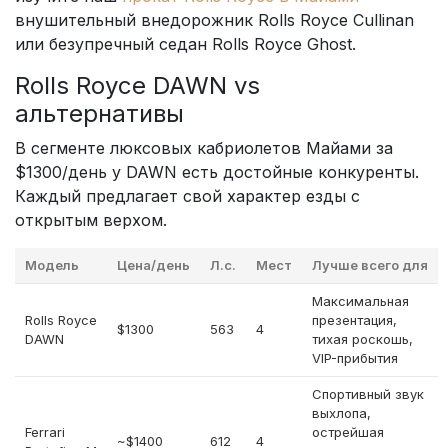
внушительный внедорожник Rolls Royce Cullinan
или безупречный седан Rolls Royce Ghost.
Rolls Royce DAWN vs
альтернативы
В сегменте люксовых кабриолетов Майами за
$1300/день у DAWN есть достойные конкуренты.
Каждый предлагает свой характер езды с
открытым верхом.
Модель
Цена/день
Л.с.
Мест
Лучше всего для
Максимальная
Rolls Royce
презентация,
$1300
563
4
DAWN
тихая роскошь,
VIP-прибытия
Спортивный звук
выхлопа,
Ferrari
острейшая
~$1400
612
4